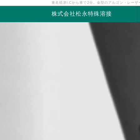
東名焼津I.Cから車で2分。金型のアルゴン・レー
株式会社松永特殊溶接