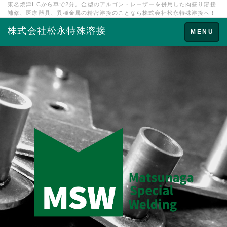
東名焼津I.Cから車で2分。金型のアルゴン・レーザーを併用した肉盛り溶接
補修、医療器具、異種金属の精密溶接のことなら株式会社松永特殊溶接へ！
株式会社松永特殊溶接
Toggle
MENU
navigation