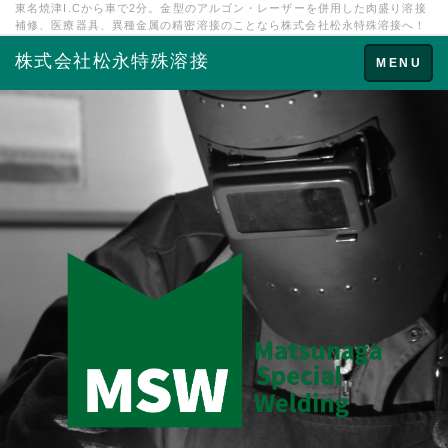
東名焼津I.Cから車で2分。金型のアルゴン・レーザーを併用した肉盛り溶接
補修、医療器具、異種金属の精密溶接のことなら株式会社松永特殊溶接へ！
株式会社松永特殊溶接
Toggle
MENU
navigation