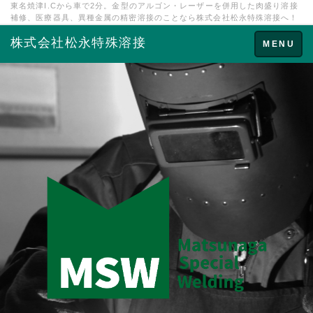
東名焼津I.Cから車で2分。金型のアルゴン・レーザーを併用した肉盛り溶接
補修、医療器具、異種金属の精密溶接のことなら株式会社松永特殊溶接へ！
株式会社松永特殊溶接
Toggle
MENU
navigation