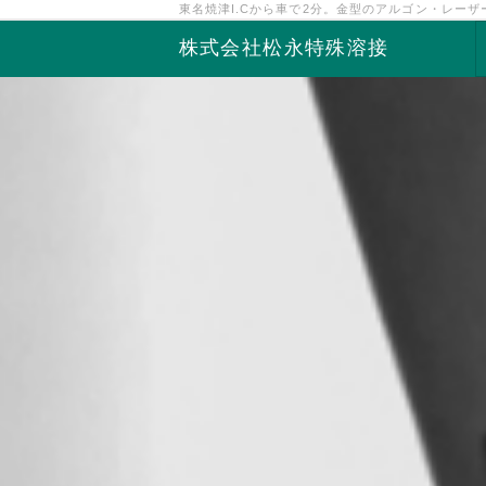
東名焼津I.Cから車で2分。金型のアルゴン・レー
株式会社松永特殊溶接