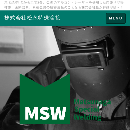
東名焼津I.Cから車で2分。金型のアルゴン・レーザーを併用した肉盛り溶接
補修、医療器具、異種金属の精密溶接のことなら株式会社松永特殊溶接へ！
株式会社松永特殊溶接
Toggle
MENU
navigation