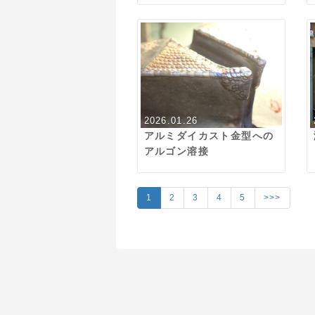
2026.01.26
アルミダイカスト金型への
アルゴン溶接
1
2
3
4
5
>>>