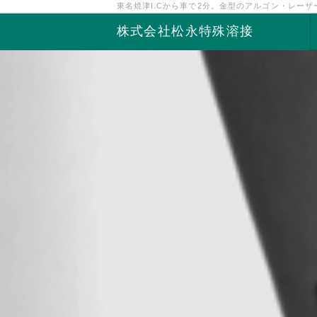
東名焼津I.Cから車で2分。金型のアルゴン・レー
株式会社松永特殊溶接