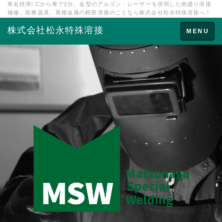
東名焼津I.Cから車で2分。金型のアルゴン・レーザーを併用した肉盛り溶接
補修、医療器具、異種金属の精密溶接のことなら株式会社松永特殊溶接へ！
株式会社松永特殊溶接
Toggle
MENU
navigation