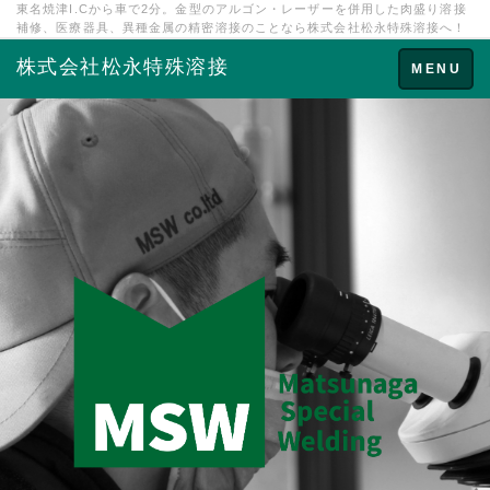
東名焼津I.Cから車で2分。金型のアルゴン・レーザーを併用した肉盛り溶接
補修、医療器具、異種金属の精密溶接のことなら株式会社松永特殊溶接へ！
株式会社松永特殊溶接
Toggle
MENU
navigation