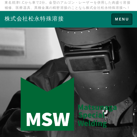
東名焼津I.Cから車で2分。金型のアルゴン・レーザーを併用した肉盛り溶接
補修、医療器具、異種金属の精密溶接のことなら株式会社松永特殊溶接へ！
株式会社松永特殊溶接
Toggle
MENU
navigation