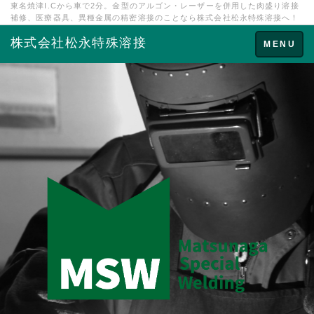
東名焼津I.Cから車で2分。金型のアルゴン・レーザーを併用した肉盛り溶接
補修、医療器具、異種金属の精密溶接のことなら株式会社松永特殊溶接へ！
株式会社松永特殊溶接
Toggle
MENU
navigation